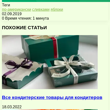
Теги
по-американски
сливками
яблоки
02.09.2019
0
Время чтения: 1 минута
Facebook
X
Pinterest
Вконтакте
Одноклассники
Messenger
Messenger
WhatsApp
Telegram
Viber
Поделиться
Печатать
через
ПОХОЖИЕ СТАТЬИ
электронную
почту
Все кондитерские товары для кондитеров
18.03.2022