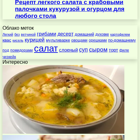
Рецепт легкого салата с крабовыми
палочками кукурузой и огурцом для
любого стола
Облако меток
десерт
грибами
домашний
духовке
Легкий
без
ветчиной
картофелем
курицей
квас
по-домашнему
мультиварке
овощами
орешками
кисель
салат
суп
сыром
слоеный
торт
под
помидорами
филе
чизкейк
Интересно