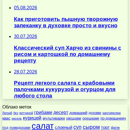
05.08.2026
Как приготовить пышную творожную
запеканку в духовке просто и вкусно
30.07.2026
Классический суп Харчо из свинины с
рисом и картошкой по домашнему
рецепту
28.07.2026
Рецепт легкого салата с крабовыми
палочками кукурузой и огурцом для
любого стола
Облако меток
десерт
грибами
домашний
духовке
Легкий
без
ветчиной
картофелем
курицей
квас
по-домашнему
мультиварке
овощами
орешками
кисель
салат
суп
сыром
слоеный
торт
под
помидорами
филе