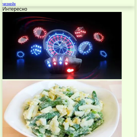
чизкейк
Интересно