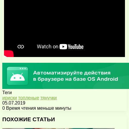
Теги
ириски
топленые
тянучки
05.07.2019
0
Время чтения меньше минуты
Facebook
X
Pinterest
Вконтакте
Одноклассники
Messenger
Messenger
WhatsApp
Telegram
Viber
Поделиться
Печатать
через
ПОХОЖИЕ СТАТЬИ
электронную
почту