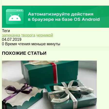
Теги
запеканка
творога
черникой
04.07.2019
0
Время чтения меньше минуты
Facebook
X
Pinterest
Вконтакте
Одноклассники
Messenger
Messenger
WhatsApp
Telegram
Viber
Поделиться
Печатать
через
ПОХОЖИЕ СТАТЬИ
электронную
почту