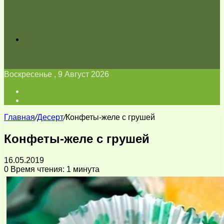
Искать
Воскресенье , 9 Август 2026
Войти
Switch
skin
Главная
/
Десерт
/
Конфеты-желе с грушей
Конфеты-желе с грушей
16.05.2019
0
Время чтения: 1 минута