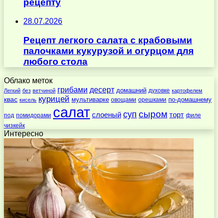
рецепту
28.07.2026
Рецепт легкого салата с крабовыми
палочками кукурузой и огурцом для
любого стола
Облако меток
десерт
грибами
домашний
духовке
Легкий
без
ветчиной
картофелем
курицей
квас
по-домашнему
мультиварке
овощами
орешками
кисель
салат
суп
сыром
слоеный
торт
под
помидорами
филе
чизкейк
Интересно