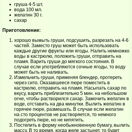
груша 4-5 шт.
вода 100 мл.
желатин 30 г.
сахар
Приготовление:
хорошо вымыть груши, подсушить, разрезать на 4-6
частей. Заместо груш может быть использовать
каждые другие фрукты или ягоды. Налить немножко
воды в кастрюлю, положить груши, отправить на
пламя. Варить груши до мягкого состояния. В
случае если употребляются сочные ягоды, то воду
может быть не наливать.
Измельчить груши, применяя блендер, протереть
через сито. Оказавшееся пюре поместить в
кастрюлю, отправить на пламя. Насыпать сахар по
вкусу, варить приблизительно 5 мин. на небольшом
огне, чтобы растворился сахар. Замочить желатин в
воде, отставить на два минутки. Вылить желатин в
горячее пюре, размешать. В случае если желатин
на сто процентов не растворяется, то немного
подогреть пюре, но не кипятить.
Постелить в форму необыкновенную бумагу, вылить
массу. В то время, когда желе застынет, то будет