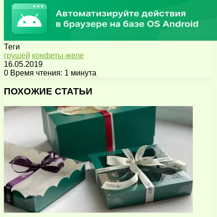
Теги
грушей
конфеты-желе
16.05.2019
0
Время чтения: 1 минута
Facebook
X
Pinterest
Вконтакте
Одноклассники
Messenger
Messenger
WhatsApp
Telegram
Viber
Поделиться
Печатать
через
ПОХОЖИЕ СТАТЬИ
электронную
почту