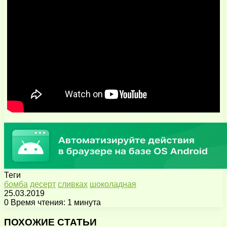
Теги
бомба
десерт
сливках
шоколадная
25.03.2019
0
Время чтения: 1 минута
Facebook
X
Pinterest
Вконтакте
Одноклассники
Messenger
Messenger
WhatsApp
Telegram
Viber
Поделиться
Печатать
через
ПОХОЖИЕ СТАТЬИ