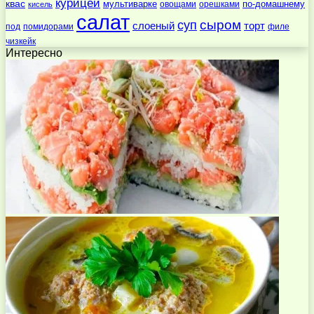
курицей
квас
по-домашнему
мультиварке
овощами
орешками
кисель
салат
суп
сыром
слоеный
торт
под
помидорами
филе
чизкейк
Интересно