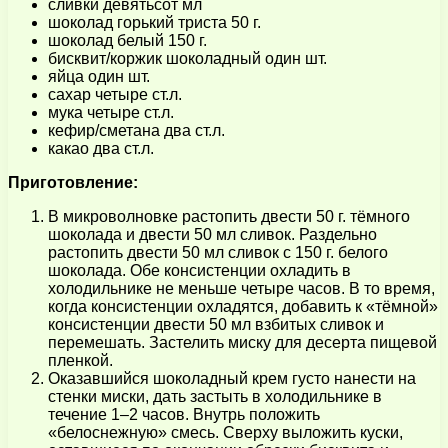
сливки девятьсот мл
шоколад горький триста 50 г.
шоколад белый 150 г.
бисквит/коржик шоколадный один шт.
яйца один шт.
сахар четыре ст.л.
мука четыре ст.л.
кефир/сметана два ст.л.
какао два ст.л.
Приготовление:
В микроволновке растопить двести 50 г. тёмного
шоколада и двести 50 мл сливок. Раздельно
растопить двести 50 мл сливок с 150 г. белого
шоколада. Обе консистенции охладить в
холодильнике не меньше четыре часов. В то время,
когда консистенции охладятся, добавить к «тёмной»
консистенции двести 50 мл взбитых сливок и
перемешать. Застелить миску для десерта пищевой
пленкой.
Оказавшийся шоколадный крем густо нанести на
стенки миски, дать застыть в холодильнике в
течение 1–2 часов. Внутрь положить
«белоснежную» смесь. Сверху выложить куски,