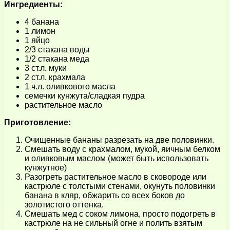
Ингредиенты:
4 банана
1 лимон
1 яйцо
2/3 стакана воды
1/2 стакана меда
3 ст.л. муки
2 ст.л. крахмала
1 ч.л. оливкового масла
семечки кунжута/сладкая пудра
растительное масло
Приготовление:
Очищенные бананы разрезать на две половинки.
Смешать воду с крахмалом, мукой, яичным белком
и оливковым маслом (может быть использовать
кунжутное)
Разогреть растительное масло в сковороде или
кастрюле с толстыми стенами, окунуть половинки
банана в кляр, обжарить со всех боков до
золотистого оттенка.
Смешать мед с соком лимона, просто подогреть в
кастрюле на не сильный огне и полить взятым