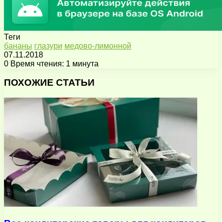
Теги
бананы
глазури
медово-лимонной
07.11.2018
0
Время чтения: 1 минута
Facebook
X
Pinterest
Вконтакте
Одноклассники
Messenger
Messenger
WhatsApp
Telegram
Viber
Поделиться
Печатать
через
ПОХОЖИЕ СТАТЬИ
электронную
почту