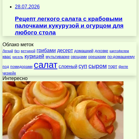
28.07.2026
Рецепт легкого салата с крабовыми
палочками кукурузой и огурцом для
любого стола
Облако меток
десерт
грибами
домашний
духовке
Легкий
без
ветчиной
картофелем
курицей
квас
по-домашнему
мультиварке
овощами
орешками
кисель
салат
суп
сыром
слоеный
торт
под
помидорами
филе
чизкейк
Интересно