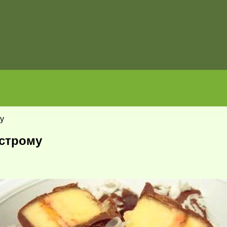
у
ыстрому