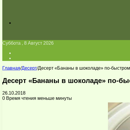
Искать
Суббота , 8 Август 2026
Войти
Switch
skin
Главная
/
Десерт
/
Десерт «Бананы в шоколаде» по-быстром
Десерт «Бананы в шоколаде» по-б
26.10.2018
0
Время чтения меньше минуты