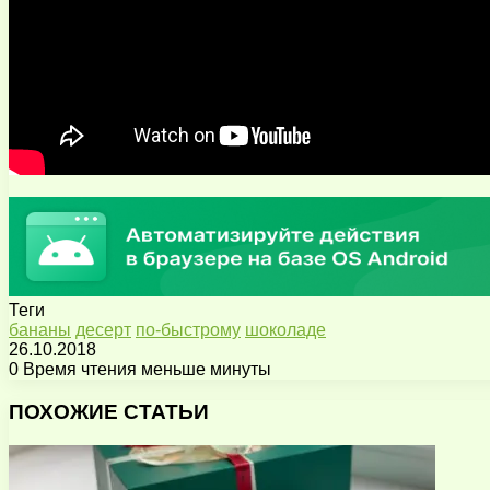
Теги
бананы
десерт
по-быстрому
шоколаде
26.10.2018
0
Время чтения меньше минуты
Facebook
X
Pinterest
Вконтакте
Одноклассники
Messenger
Messenger
WhatsApp
Telegram
Viber
Поделиться
Печатать
через
ПОХОЖИЕ СТАТЬИ
электронную
почту