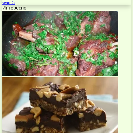
чизкейк
Интересно