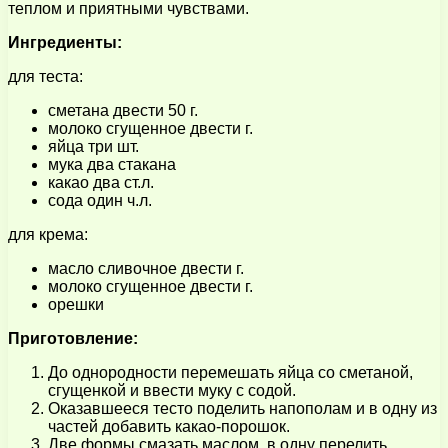
теплом и приятными чувствами.
Ингредиенты:
для теста:
сметана двести 50 г.
молоко сгущенное двести г.
яйца три шт.
мука два стакана
какао два ст.л.
сода один ч.л.
для крема:
масло сливочное двести г.
молоко сгущенное двести г.
орешки
Приготовление:
До однородности перемешать яйца со сметаной,
сгущенкой и ввести муку с содой.
Оказавшееся тесто поделить напополам и в одну из
частей добавить какао-порошок.
Две формы смазать маслом, в одну перелить