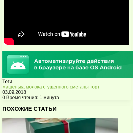
Теги
машенька
молока
сгущенного
сметаны
торт
03.09.2018
0
Время чтения: 1 минута
Facebook
X
Pinterest
Вконтакте
Одноклассники
Messenger
Messenger
WhatsApp
Telegram
Viber
Поделиться
Печатать
через
ПОХОЖИЕ СТАТЬИ
электронную
почту