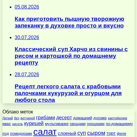
05.08.2026
Как приготовить пышную творожную
запеканку в духовке просто и вкусно
30.07.2026
Классический суп Харчо из свинины с
рисом и картошкой по домашнему
рецепту
28.07.2026
Рецепт легкого салата с крабовыми
палочками кукурузой и огурцом для
любого стола
Облако меток
десерт
грибами
домашний
духовке
Легкий
без
ветчиной
картофелем
курицей
квас
по-домашнему
мультиварке
овощами
орешками
кисель
салат
суп
сыром
слоеный
торт
под
помидорами
филе