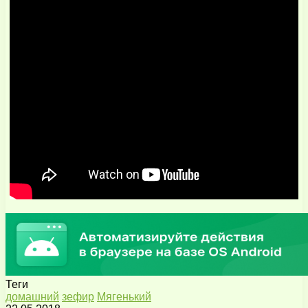
Теги
домашний
зефир
Мягенький