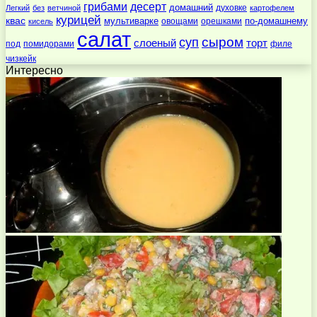
десерт
грибами
домашний
духовке
Легкий
без
ветчиной
картофелем
курицей
квас
по-домашнему
мультиварке
овощами
орешками
кисель
салат
суп
сыром
слоеный
торт
под
помидорами
филе
чизкейк
Интересно