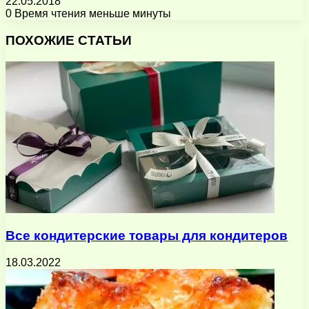
22.05.2018
0
Время чтения меньше минуты
Facebook
X
Pinterest
Вконтакте
Одноклассники
Messenger
Messenger
WhatsApp
Telegram
Viber
Поделиться
Печатать
через
ПОХОЖИЕ СТАТЬИ
электронную
почту
Все кондитерские товары для кондитеров
18.03.2022