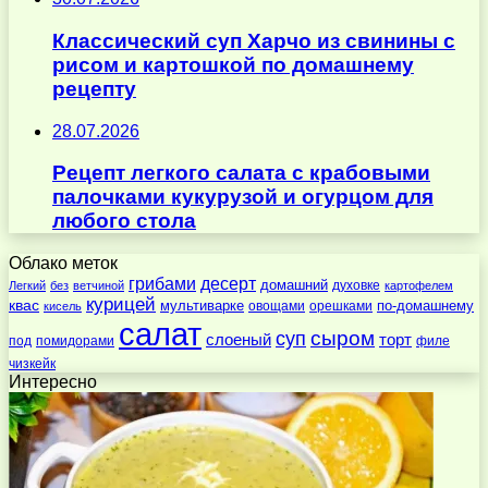
Классический суп Харчо из свинины с
рисом и картошкой по домашнему
рецепту
28.07.2026
Рецепт легкого салата с крабовыми
палочками кукурузой и огурцом для
любого стола
Облако меток
десерт
грибами
домашний
духовке
Легкий
без
ветчиной
картофелем
курицей
квас
по-домашнему
мультиварке
овощами
орешками
кисель
салат
суп
сыром
слоеный
торт
под
помидорами
филе
чизкейк
Интересно