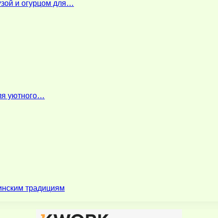
узой и огурцом для…
для уютного…
зинским традициям