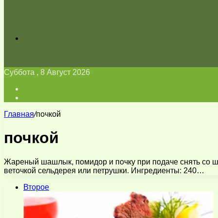
Искать
Суббота , 8 Август 2026
Войти
Switch
skin
Главная
/
почкой
почкой
Жареный шашлык, помидор и почку при подаче снять со шп
веточкой сельдерея или петрушки. Ингредиенты: 240…
Второе