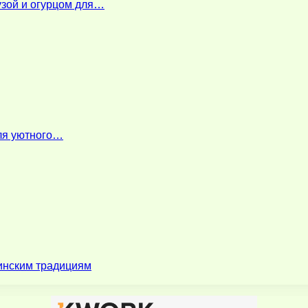
узой и огурцом для…
для уютного…
зинским традициям