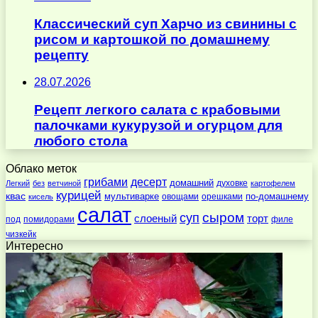
Классический суп Харчо из свинины с
рисом и картошкой по домашнему
рецепту
28.07.2026
Рецепт легкого салата с крабовыми
палочками кукурузой и огурцом для
любого стола
Облако меток
десерт
грибами
домашний
духовке
Легкий
без
ветчиной
картофелем
курицей
квас
по-домашнему
мультиварке
овощами
орешками
кисель
салат
суп
сыром
слоеный
торт
под
помидорами
филе
чизкейк
Интересно