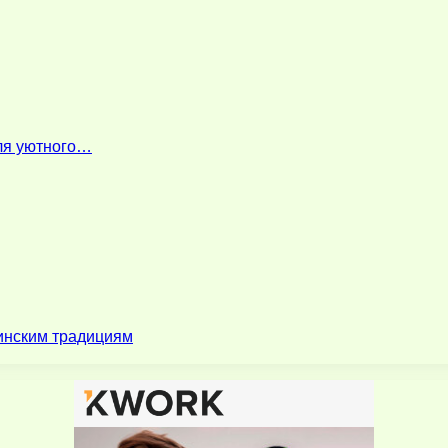
для уютного…
зинским традициям