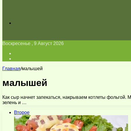
Искать
Воскресенье , 9 Август 2026
Войти
Switch
skin
Главная
/
малышей
малышей
Как сыр начнет запекаться, накрываем котлеты фольгой. 
зелень и …
Второе