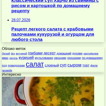
Классический суп Харчо из свинины с
рисом и картошкой по домашнему
рецепту
28.07.2026
Рецепт легкого салата с крабовыми
палочками кукурузой и огурцом для
любого стола
Облако меток
десерт
грибами
домашний
духовке
Легкий
без
ветчиной
картофелем
курицей
квас
по-домашнему
мультиварке
овощами
орешками
кисель
салат
суп
сыром
слоеный
торт
под
помидорами
филе
чизкейк
Интересно