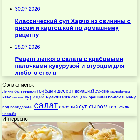
30.07.2026
Классический суп Харчо из свинины с
рисом и картошкой по домашнему
рецепту
28.07.2026
Рецепт легкого салата с крабовыми
палочками кукурузой и огурцом для
любого стола
Облако меток
десерт
грибами
домашний
духовке
Легкий
без
ветчиной
картофелем
курицей
квас
по-домашнему
мультиварке
овощами
орешками
кисель
салат
суп
сыром
слоеный
торт
под
помидорами
филе
чизкейк
Интересно