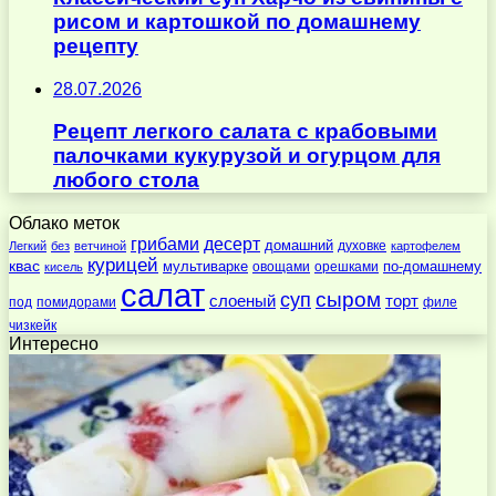
рисом и картошкой по домашнему
рецепту
28.07.2026
Рецепт легкого салата с крабовыми
палочками кукурузой и огурцом для
любого стола
Облако меток
десерт
грибами
домашний
духовке
Легкий
без
ветчиной
картофелем
курицей
квас
по-домашнему
мультиварке
овощами
орешками
кисель
салат
суп
сыром
слоеный
торт
под
помидорами
филе
чизкейк
Интересно