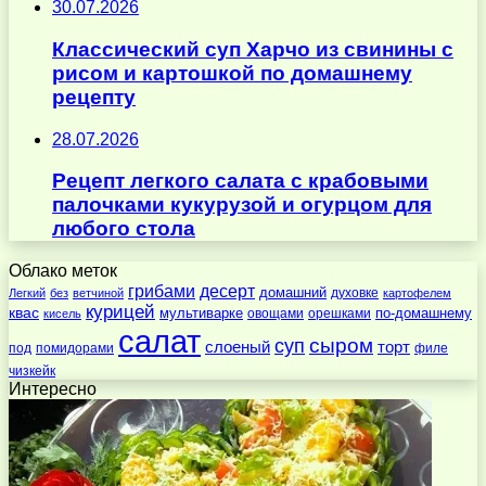
30.07.2026
Классический суп Харчо из свинины с
рисом и картошкой по домашнему
рецепту
28.07.2026
Рецепт легкого салата с крабовыми
палочками кукурузой и огурцом для
любого стола
Облако меток
десерт
грибами
домашний
духовке
Легкий
без
ветчиной
картофелем
курицей
квас
по-домашнему
мультиварке
овощами
орешками
кисель
салат
суп
сыром
слоеный
торт
под
помидорами
филе
чизкейк
Интересно