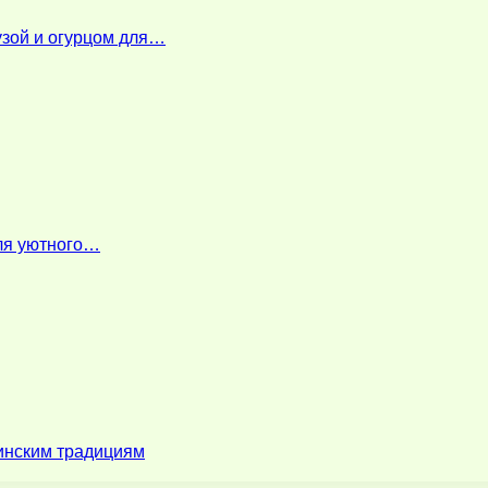
узой и огурцом для…
для уютного…
зинским традициям